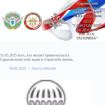
Перейти
Саратовский
к
авиационно-
сути
спортивный клуб
им.Ю.А.Гагарина
ПОУ
"САРАТОВСКИЙ
АК ДОСААФ
ИМ. Ю.А.
ГАГАРИНА"
31.05.2025 всех, кто желает прикоснуться к
Саратовскому небу ждем в Аэроклубе имени..
30.05.2025
Лента событий