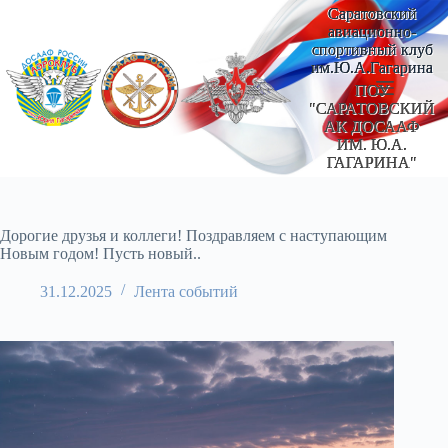
Перейти
Саратовский
к
авиационно-
сути
спортивный клуб
им.Ю.А.Гагарина
ПОУ
"САРАТОВСКИЙ
АК ДОСААФ
ИМ. Ю.А.
ГАГАРИНА"
Дорогие друзья и коллеги! Поздравляем с наступающим
Новым годом! Пусть новый..
31.12.2025
Лента событий