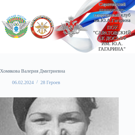
Перейти
Саратовский
к
авиационно-
сути
спортивный клуб
им.Ю.А.Гагарина
ПОУ
"САРАТОВСКИЙ
АК ДОСААФ
ИМ. Ю.А.
ГАГАРИНА"
Хомякова Валерия Дмитриевна
06.02.2024
28 Героев