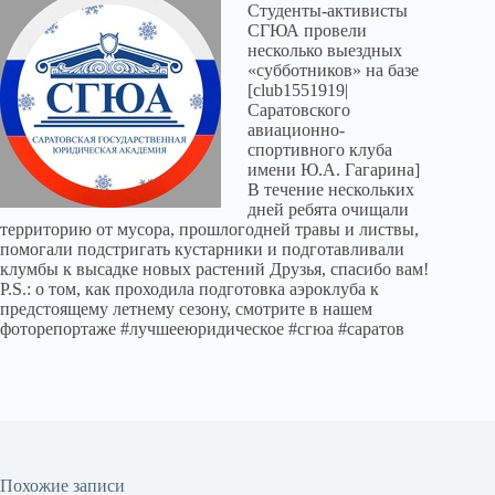
Студенты-активисты
СГЮА провели
несколько выездных
«субботников» на базе
[club1551919|
Саратовского
авиационно-
спортивного клуба
имени Ю.А. Гагарина]
В течение нескольких
дней ребята очищали
территорию от мусора, прошлогодней травы и листвы,
помогали подстригать кустарники и подготавливали
клумбы к высадке новых растений Друзья, спасибо вам!
P.S.: о том, как проходила подготовка аэроклуба к
предстоящему летнему сезону, смотрите в нашем
фоторепортаже #лучшееюридическое #сгюа #саратов
Похожие записи