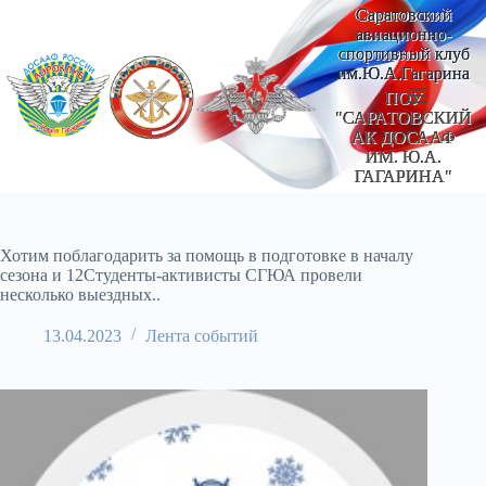
Перейти
Саратовский
к
авиационно-
сути
спортивный клуб
им.Ю.А.Гагарина
ПОУ
"САРАТОВСКИЙ
АК ДОСААФ
ИМ. Ю.А.
ГАГАРИНА"
Хотим поблагодарить за помощь в подготовке в началу
сезона и 12Студенты-активисты СГЮА провели
несколько выездных..
13.04.2023
Лента событий