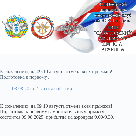
Перейти
Саратовский
к
авиационно-
сути
спортивный клуб
им.Ю.А.Гагарина
ПОУ
"САРАТОВСКИЙ
АК ДОСААФ
ИМ. Ю.А.
ГАГАРИНА"
К сожалению, на 09-10 августа отмена всех прыжков!
Подготовка к первому..
08.08.2025
Лента событий
К сожалению, на 09-10 августа отмена всех прыжков!
Подготовка к первому самостоятельному прыжку
состоится 09.08.2025, прибытие на аэродром 9.00-9.30.