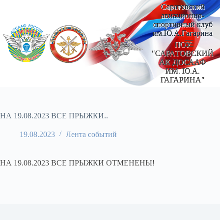
Перейти
Саратовский
к
авиационно-
сути
спортивный клуб
им.Ю.А.Гагарина
ПОУ
"САРАТОВСКИЙ
АК ДОСААФ
ИМ. Ю.А.
ГАГАРИНА"
НА 19.08.2023 ВСЕ ПРЫЖКИ..
19.08.2023
Лента событий
НА 19.08.2023 ВСЕ ПРЫЖКИ ОТМЕНЕНЫ!