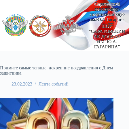
Перейти
Саратовский
к
авиационно-
сути
спортивный клуб
им.Ю.А.Гагарина
ПОУ
"САРАТОВСКИЙ
АК ДОСААФ
ИМ. Ю.А.
ГАГАРИНА"
Примите самые теплые, искренние поздравления с Днем
защитника..
23.02.2023
Лента событий