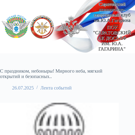
Перейти
Саратовский
к
авиационно-
сути
спортивный клуб
им.Ю.А.Гагарина
ПОУ
"САРАТОВСКИЙ
АК ДОСААФ
ИМ. Ю.А.
ГАГАРИНА"
С праздником, небоныры! Мирного неба, мягкий
открытий и безопасных..
26.07.2025
Лента событий