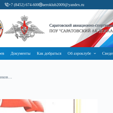
+7 (8452) 674-600
aeroklub2009@yandex.ru
Саратовский авиационно-спортивн
ПОУ "САРАТОВСКИЙ АК ДОСААФ
оев
Документы
Как добраться
Об аэроклубе
Сведе
тников…