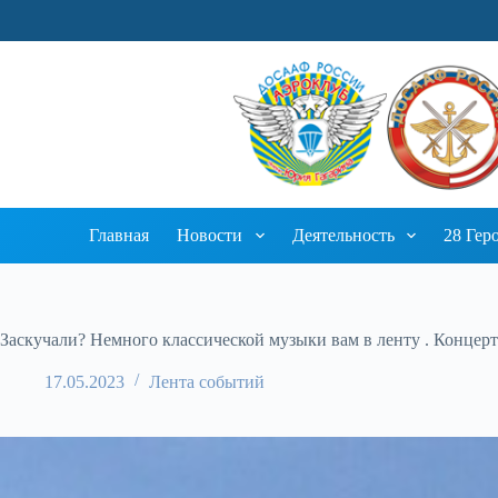
Перейти
к
сути
Главная
Новости
Деятельность
28 Гер
Заскучали? Немного классической музыки вам в ленту . Концерт 
17.05.2023
Лента событий