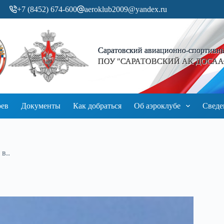
+7 (8452) 674-600
aeroklub2009@yandex.ru
Саратовский авиационно-спортивн
ПОУ "САРАТОВСКИЙ АК ДОСААФ
оев
Документы
Как добраться
Об аэроклубе
Сведе
в..