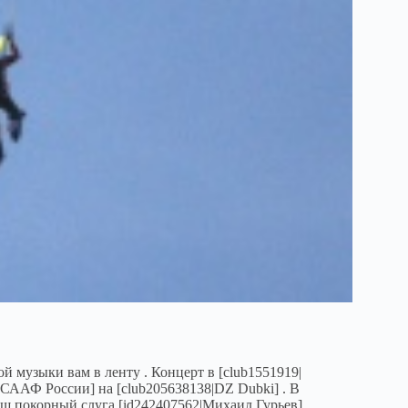
й музыки вам в ленту . Концерт в [club1551919|
ААФ России] на [club205638138|DZ Dubki] . В
ш покорный слуга [id242407562|Михаил Гурьев],