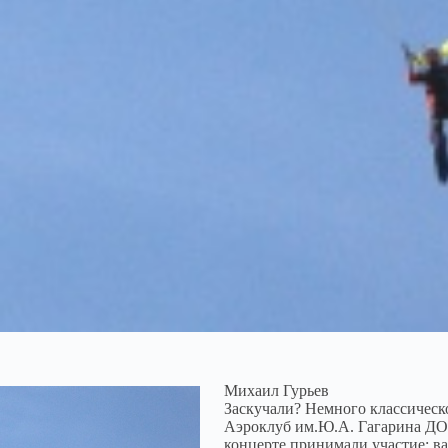
Михаил Гурьев
Заскучали? Немного классическо
Аэроклуб им.Ю.А. Гагарина ДОС
концерте принимали участие: ва